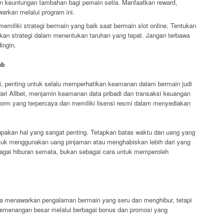
n keuntungan tambahan bagi pemain setia. Manfaatkan reward,
arkan melalui program ini.
emiliki strategi bermain yang baik saat bermain slot online. Tentukan
kan strategi dalam menentukan taruhan yang tepat. Jangan terbawa
ingin.
ab
i, penting untuk selalu memperhatikan keamanan dalam bermain judi
ari Allbet, menjamin keamanan data pribadi dan transaksi keuangan
form yang terpercaya dan memiliki lisensi resmi dalam menyediakan
pakan hal yang sangat penting. Tetapkan batas waktu dan uang yang
ntuk menggunakan uang pinjaman atau menghabiskan lebih dari yang
agai hiburan semata, bukan sebagai cara untuk memperoleh
a menawarkan pengalaman bermain yang seru dan menghibur, tetapi
emenangan besar melalui berbagai bonus dan promosi yang