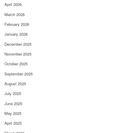
April 2026
March 2026
February 2026
January 2026
December 2025
November 2025
October 2025
September 2025
August 2025
July 2025
June 2025
May 2025
April 2025