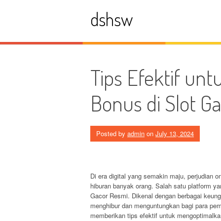
Skip
dshsw
to
content
Tips Efektif un
Bonus di Slot G
Posted by
admin
on
July 13, 2024
Di era digital yang semakin maju, perjudian on
hiburan banyak orang. Salah satu platform ya
Gacor Resmi. Dikenal dengan berbagai keung
menghibur dan menguntungkan bagi para pema
memberikan tips efektif untuk mengoptimalk