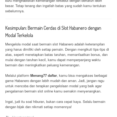
buru menghabiskan kemenangan tersebut dengan bertaruh lebih
besar. Tetap tenang dan ingatlah batas yang sudah kamu tentukan
sebelumnya.
Kesimpulan: Bermain Cerdas di Slot Habanero dengan
Modal Terkelola
Mengelola modal saat bermain slot Habanero adalah keterampilan
yang harus dimiliki oleh setiap pemain. Dengan mengikuti tips-tips di
atas, seperti menetapkan batas taruhan, memanfaatkan bonus, dan
mulai dengan taruhan kecil, kamu dapat memperpanjang waktu
bermain dan meningkatkan peluang kemenangan.
Melalui platform
Menang77 daftar
, kamu bisa mengakses berbagai
game Habanero dengan lebih mudah dan aman. Jadi, jangan ragu
untuk mencoba dan terapkan pengelolaan modal yang baik agar
pengalaman bermain slot online kamu semakin menyenangkan.
Ingat, judi itu soal hiburan, bukan cara cepat kaya. Selalu bermain
dengan bijak dan nikmati setiap momennya!