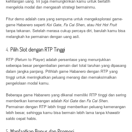
kehilangan uang. Ini juga memungkinkan kamu untuk berlatih
mengelola modal dan mengasah strategi bermainmu.
Fitur demo adalah cara yang sempurna untuk mengeksplorasi game-
game Habanero seperti
Koi Gate
,
Fa Cai Shen
, atau
Hot Hot Fruit
tanpa tekanan. Setelah merasa cukup percaya diri, barulah kamu bisa
melangkah ke permainan dengan uang asli.
4.
Pilih Slot dengan RTP Tinggi
RTP (Return to Player) adalah persentase yang menunjukkan
seberapa besar pengembalian pemain dari total taruhan yang dipasang
dalam jangka panjang. Pilihlah game Habanero dengan RTP yang
tinggi untuk meningkatkan peluang menang dan memaksimalkan
pengelolaan modal kamu.
Beberapa game Habanero yang dikenal memiliki RTP tinggi dan sering
memberikan kemenangan adalah
Koi Gate
dan
Fa Cai Shen
.
Permainan dengan RTP lebih tinggi memberikan peluang kemenangan
lebih besar, sehingga kamu bisa bermain lebih lama tanpa khawatir
saldo cepat habis.
5.
Manfaatkan Bonus dan Promosi