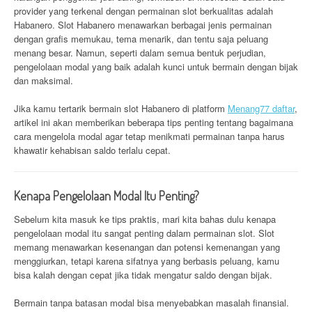
provider yang terkenal dengan permainan slot berkualitas adalah
Habanero. Slot Habanero menawarkan berbagai jenis permainan
dengan grafis memukau, tema menarik, dan tentu saja peluang
menang besar. Namun, seperti dalam semua bentuk perjudian,
pengelolaan modal yang baik adalah kunci untuk bermain dengan bijak
dan maksimal.
Jika kamu tertarik bermain slot Habanero di platform
Menang77 daftar
,
artikel ini akan memberikan beberapa tips penting tentang bagaimana
cara mengelola modal agar tetap menikmati permainan tanpa harus
khawatir kehabisan saldo terlalu cepat.
Kenapa Pengelolaan Modal Itu Penting?
Sebelum kita masuk ke tips praktis, mari kita bahas dulu kenapa
pengelolaan modal itu sangat penting dalam permainan slot. Slot
memang menawarkan kesenangan dan potensi kemenangan yang
menggiurkan, tetapi karena sifatnya yang berbasis peluang, kamu
bisa kalah dengan cepat jika tidak mengatur saldo dengan bijak.
Bermain tanpa batasan modal bisa menyebabkan masalah finansial.