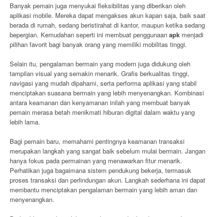
Banyak pemain juga menyukai fleksibilitas yang diberikan oleh
aplikasi mobile. Mereka dapat mengakses akun kapan saja, baik saat
berada di rumah, sedang beristirahat di kantor, maupun ketika sedang
bepergian. Kemudahan seperti ini membuat penggunaan
apk
menjadi
pilihan favorit bagi banyak orang yang memiliki mobilitas tinggi.
Selain itu, pengalaman bermain yang modern juga didukung oleh
tampilan visual yang semakin menarik. Grafis berkualitas tinggi,
navigasi yang mudah dipahami, serta performa aplikasi yang stabil
menciptakan suasana bermain yang lebih menyenangkan. Kombinasi
antara keamanan dan kenyamanan inilah yang membuat banyak
pemain merasa betah menikmati hiburan digital dalam waktu yang
lebih lama.
Bagi pemain baru, memahami pentingnya keamanan transaksi
merupakan langkah yang sangat baik sebelum mulai bermain. Jangan
hanya fokus pada permainan yang menawarkan fitur menarik.
Perhatikan juga bagaimana sistem pendukung bekerja, termasuk
proses transaksi dan perlindungan akun. Langkah sederhana ini dapat
membantu menciptakan pengalaman bermain yang lebih aman dan
menyenangkan.