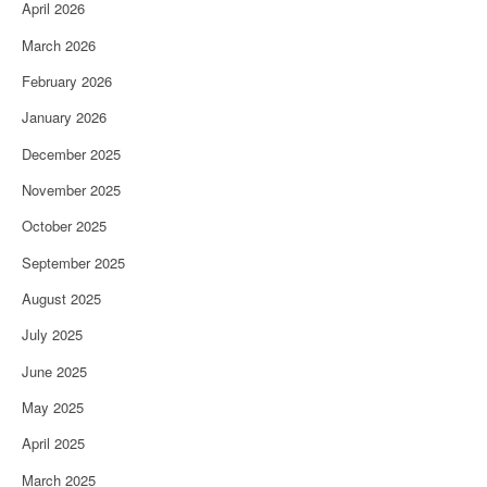
April 2026
March 2026
February 2026
January 2026
December 2025
November 2025
October 2025
September 2025
August 2025
July 2025
June 2025
May 2025
April 2025
March 2025