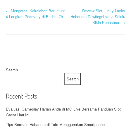
P
←
Mengatasi Kekalahan Beruntun:
Review Slot Lucky Lucky
4 Langkah Recovery di Badak178
Habanero Dewitogel yang Selalu
o
Bikin Penasaran
→
s
t
n
a
Search
v
Search
i
g
Recent Posts
a
Evaluasi Gameplay Harian Anda di MG Live Bersama Panduan Slot
Gacor Hari Ini
t
Tips Bermain Habanero di Toto Menggunakan Smartphone
i