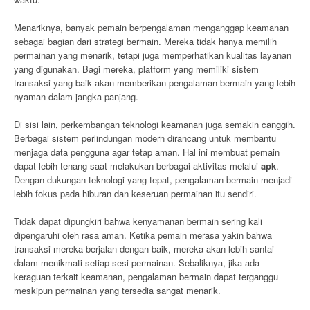
Menariknya, banyak pemain berpengalaman menganggap keamanan
sebagai bagian dari strategi bermain. Mereka tidak hanya memilih
permainan yang menarik, tetapi juga memperhatikan kualitas layanan
yang digunakan. Bagi mereka, platform yang memiliki sistem
transaksi yang baik akan memberikan pengalaman bermain yang lebih
nyaman dalam jangka panjang.
Di sisi lain, perkembangan teknologi keamanan juga semakin canggih.
Berbagai sistem perlindungan modern dirancang untuk membantu
menjaga data pengguna agar tetap aman. Hal ini membuat pemain
dapat lebih tenang saat melakukan berbagai aktivitas melalui
apk
.
Dengan dukungan teknologi yang tepat, pengalaman bermain menjadi
lebih fokus pada hiburan dan keseruan permainan itu sendiri.
Tidak dapat dipungkiri bahwa kenyamanan bermain sering kali
dipengaruhi oleh rasa aman. Ketika pemain merasa yakin bahwa
transaksi mereka berjalan dengan baik, mereka akan lebih santai
dalam menikmati setiap sesi permainan. Sebaliknya, jika ada
keraguan terkait keamanan, pengalaman bermain dapat terganggu
meskipun permainan yang tersedia sangat menarik.