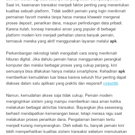
Saat ini, keamanan transaksi menjadi faktor penting yang menentukan
kualitas sebuah platform. Tidak sedikit pemain yang ingin menikmati
permainan favorit mereka tanpa harus merasa khawatir mengenai
proses deposit, penarikan dana, maupun perlindungan data pribadi.
Karena itulah, konsep transaksi aman yang populer di berbagai
platform modern kini menjadi perhatian utama banyak pemain,
termasuk mereka yang aktif menggunakan layanan melalui
apk
.
Perkembangan teknologi telah mengubah cara orang menikmati
hiburan digital. Jika dahulu pemain harus menggunakan perangkat
komputer dan melalui berbagai proses yang cukup panjang, kini
semuanya bisa dilakukan hanya melalui smartphone. Kehadiran
apk
memberikan kemudahan luar biasa karena seluruh fitur penting dapat
diakses dalam satu aplikasi yang praktis dan responsif
vipbet88
.
Namun, kemudahan akses saja tidak cukup. Pemain modern
menginginkan sistem yang mampu memberikan rasa aman ketika
melakukan berbagai aktivitas transaksi. Bayangkan jika seseorang
berhasil mendapatkan kemenangan besar, tetapi merasa ragu saat
melakukan proses penarikan dana. Pengalaman bermain tentu
menjadi kurang menyenangkan. Oleh sebab itu, banyak pemain kini
lebih memperhatikan kualitas sistem transaksi sebelum memutuskan