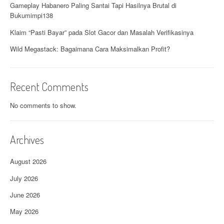
Gameplay Habanero Paling Santai Tapi Hasilnya Brutal di
o
Bukumimpi138
n
Klaim “Pasti Bayar” pada Slot Gacor dan Masalah Verifikasinya
Wild Megastack: Bagaimana Cara Maksimalkan Profit?
Recent Comments
No comments to show.
Archives
August 2026
July 2026
June 2026
May 2026