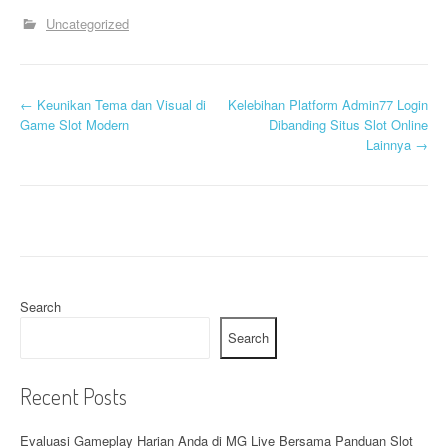
Uncategorized
P
←
Keunikan Tema dan Visual di
Kelebihan Platform Admin77 Login
Game Slot Modern
Dibanding Situs Slot Online
o
Lainnya
→
s
t
n
a
Search
v
Search
i
g
Recent Posts
a
Evaluasi Gameplay Harian Anda di MG Live Bersama Panduan Slot