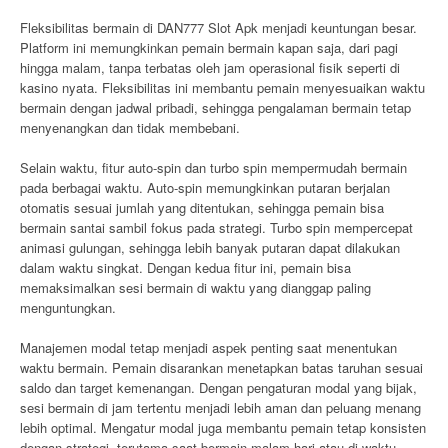
Fleksibilitas bermain di DAN777 Slot Apk menjadi keuntungan besar.
Platform ini memungkinkan pemain bermain kapan saja, dari pagi
hingga malam, tanpa terbatas oleh jam operasional fisik seperti di
kasino nyata. Fleksibilitas ini membantu pemain menyesuaikan waktu
bermain dengan jadwal pribadi, sehingga pengalaman bermain tetap
menyenangkan dan tidak membebani.
Selain waktu, fitur auto-spin dan turbo spin mempermudah bermain
pada berbagai waktu. Auto-spin memungkinkan putaran berjalan
otomatis sesuai jumlah yang ditentukan, sehingga pemain bisa
bermain santai sambil fokus pada strategi. Turbo spin mempercepat
animasi gulungan, sehingga lebih banyak putaran dapat dilakukan
dalam waktu singkat. Dengan kedua fitur ini, pemain bisa
memaksimalkan sesi bermain di waktu yang dianggap paling
menguntungkan.
Manajemen modal tetap menjadi aspek penting saat menentukan
waktu bermain. Pemain disarankan menetapkan batas taruhan sesuai
saldo dan target kemenangan. Dengan pengaturan modal yang bijak,
sesi bermain di jam tertentu menjadi lebih aman dan peluang menang
lebih optimal. Mengatur modal juga membantu pemain tetap konsisten
dengan strategi, terutama saat bermain malam hari atau di waktu