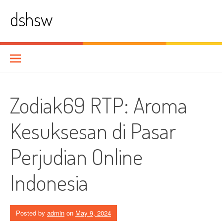
Skip
dshsw
to
content
Zodiak69 RTP: Aroma
Kesuksesan di Pasar
Perjudian Online
Indonesia
Posted by
admin
on
May 9, 2024