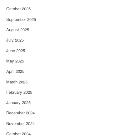
October 2025
September 2025
August 2025
July 2025
June 2025
May 2025
April 2025
March 2025
February 2025
January 2025
December 2024
November 2024
October 2024