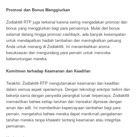
Promosi dan Bonus Menggiurkan
Zodiak69 RTP juga terkenal karena sering mengadakan promosi dan
bonus yang menggiurkan bagi para pemainnya. Mulai dari bonus
selamat datang hingga promosi cashback, ada banyak kesempatan
untuk mendapatkan hadiah tambahan dan meningkatkan peluang
Anda untuk menang di Zodiak69. Ini menambahkan aroma
kesuksesan dan mengundang para pemain untuk mencoba
keberuntungan mereka.
Komitmen terhadap Keamanan dan Keadilan
Terakhir, Zodiak69 RTP mengutamakan keamanan dan keadilan
dalam semua aspek operasinya. Dengan teknologi enkripsi terkini dan
bekerja sama dengan penyedia perangkat lunak terpercaya, Zodiak69
memastikan bahwa setiap taruhan dan transaksi diproses dengan
aman dan adil. Ini memberikan kepercayaan tambahan bagi para
pemain, mengetahui bahwa mereka dapat menikmati pengalaman
taruhan mereka tanpa khawatir tentang keamanan atau integritas
permainan.