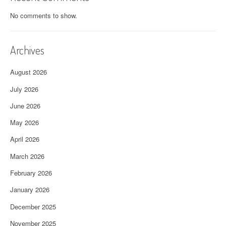
No comments to show.
Archives
August 2026
July 2026
June 2026
May 2026
April 2026
March 2026
February 2026
January 2026
December 2025
November 2025