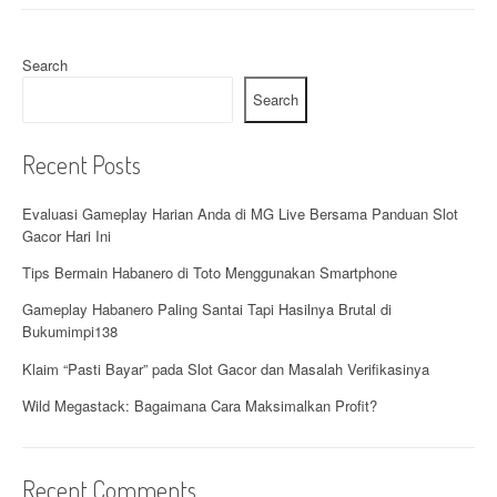
n
a
Search
v
Search
i
g
Recent Posts
a
Evaluasi Gameplay Harian Anda di MG Live Bersama Panduan Slot
Gacor Hari Ini
t
Tips Bermain Habanero di Toto Menggunakan Smartphone
i
Gameplay Habanero Paling Santai Tapi Hasilnya Brutal di
o
Bukumimpi138
n
Klaim “Pasti Bayar” pada Slot Gacor dan Masalah Verifikasinya
Wild Megastack: Bagaimana Cara Maksimalkan Profit?
Recent Comments