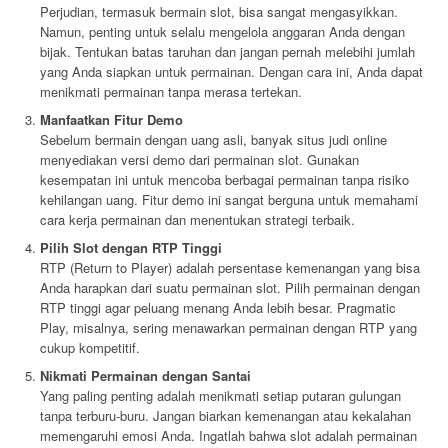
Perjudian, termasuk bermain slot, bisa sangat mengasyikkan.
Namun, penting untuk selalu mengelola anggaran Anda dengan
bijak. Tentukan batas taruhan dan jangan pernah melebihi jumlah
yang Anda siapkan untuk permainan. Dengan cara ini, Anda dapat
menikmati permainan tanpa merasa tertekan.
Manfaatkan Fitur Demo
Sebelum bermain dengan uang asli, banyak situs judi online
menyediakan versi demo dari permainan slot. Gunakan
kesempatan ini untuk mencoba berbagai permainan tanpa risiko
kehilangan uang. Fitur demo ini sangat berguna untuk memahami
cara kerja permainan dan menentukan strategi terbaik.
Pilih Slot dengan RTP Tinggi
RTP (Return to Player) adalah persentase kemenangan yang bisa
Anda harapkan dari suatu permainan slot. Pilih permainan dengan
RTP tinggi agar peluang menang Anda lebih besar. Pragmatic
Play, misalnya, sering menawarkan permainan dengan RTP yang
cukup kompetitif.
Nikmati Permainan dengan Santai
Yang paling penting adalah menikmati setiap putaran gulungan
tanpa terburu-buru. Jangan biarkan kemenangan atau kekalahan
memengaruhi emosi Anda. Ingatlah bahwa slot adalah permainan