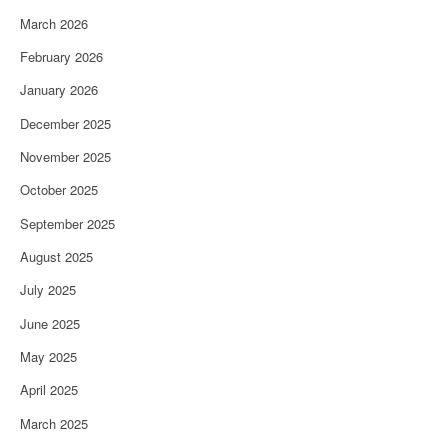
March 2026
February 2026
January 2026
December 2025
November 2025
October 2025
September 2025
August 2025
July 2025
June 2025
May 2025
April 2025
March 2025