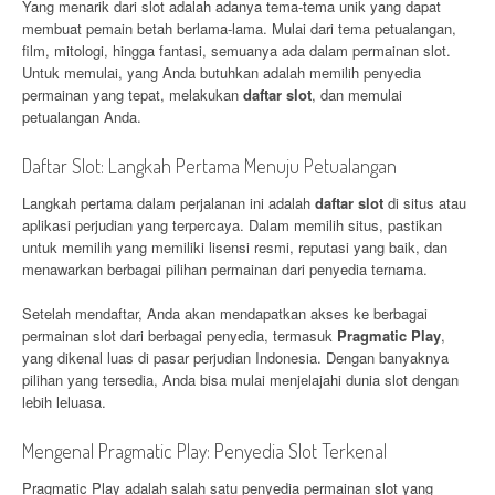
Yang menarik dari slot adalah adanya tema-tema unik yang dapat
membuat pemain betah berlama-lama. Mulai dari tema petualangan,
film, mitologi, hingga fantasi, semuanya ada dalam permainan slot.
Untuk memulai, yang Anda butuhkan adalah memilih penyedia
permainan yang tepat, melakukan
daftar slot
, dan memulai
petualangan Anda.
Daftar Slot: Langkah Pertama Menuju Petualangan
Langkah pertama dalam perjalanan ini adalah
daftar slot
di situs atau
aplikasi perjudian yang terpercaya. Dalam memilih situs, pastikan
untuk memilih yang memiliki lisensi resmi, reputasi yang baik, dan
menawarkan berbagai pilihan permainan dari penyedia ternama.
Setelah mendaftar, Anda akan mendapatkan akses ke berbagai
permainan slot dari berbagai penyedia, termasuk
Pragmatic Play
,
yang dikenal luas di pasar perjudian Indonesia. Dengan banyaknya
pilihan yang tersedia, Anda bisa mulai menjelajahi dunia slot dengan
lebih leluasa.
Mengenal Pragmatic Play: Penyedia Slot Terkenal
Pragmatic Play adalah salah satu penyedia permainan slot yang