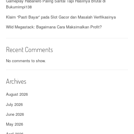
o
Gameplay Habanero Paling Santai Tapi Hasilnya Brutal di
Bukumimpi138
n
Klaim “Pasti Bayar” pada Slot Gacor dan Masalah Verifikasinya
Wild Megastack: Bagaimana Cara Maksimalkan Profit?
Recent Comments
No comments to show.
Archives
August 2026
July 2026
June 2026
May 2026
April 2026