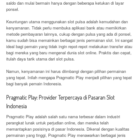
saldo dan mulai bermain hanya dengan beberapa ketukan di layar
ponsel.
Keuntungan utama menggunakan slot pulsa adalah kemudahan dan
kenyamanan. Tidak perlu membuka aplikasi bank atau memikirkan
metode pembayaran lainnya, cukup dengan pulsa yang ada di ponsel,
kamu sudah bisa memainkan berbagai jenis permainan slot. Ini sangat
ideal bagi pemain yang tidak ingin repot-repot melakukan transfer atau
bagi mereka yang baru mengenal dunia slot online. Praktis dan cepat,
itulah daya tarik utama dari slot pulsa.
Namun, kenyamanan ini harus diimbangi dengan pilihan permainan
yang tepat. Inilah mengapa Pragmatic Play menjadi pilihan yang tepat
bagi banyak pemain Indonesia.
Pragmatic Play: Provider Terpercaya di Pasaran Slot
Indonesia
Pragmatic Play adalah salah satu nama terbesar dalam industri
perangkat lunak untuk perjudian online, dan mereka telah
memantapkan posisinya di pasar Indonesia. Dikenal dengan kualitas
permainan yang tinggi, Pragmatic Play menawarkan berbagai jenis