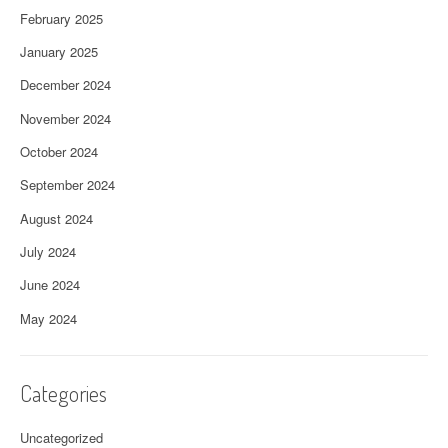
February 2025
January 2025
December 2024
November 2024
October 2024
September 2024
August 2024
July 2024
June 2024
May 2024
Categories
Uncategorized