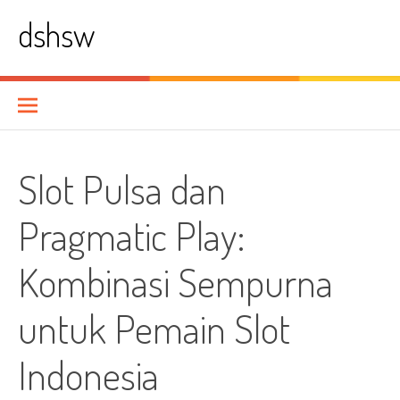
Skip
dshsw
to
content
Slot Pulsa dan
Pragmatic Play:
Kombinasi Sempurna
untuk Pemain Slot
Indonesia