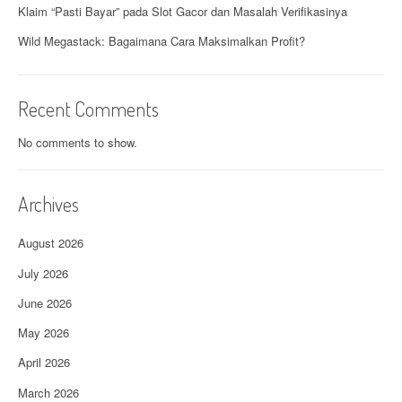
n
Klaim “Pasti Bayar” pada Slot Gacor dan Masalah Verifikasinya
Wild Megastack: Bagaimana Cara Maksimalkan Profit?
Recent Comments
No comments to show.
Archives
August 2026
July 2026
June 2026
May 2026
April 2026
March 2026