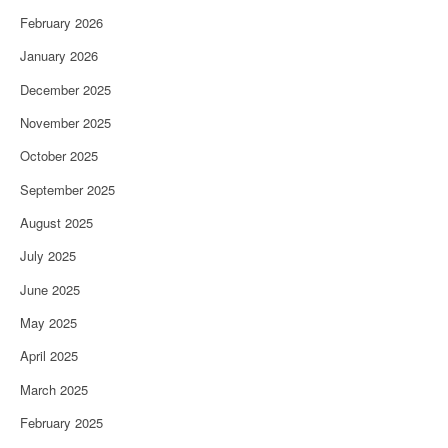
February 2026
January 2026
December 2025
November 2025
October 2025
September 2025
August 2025
July 2025
June 2025
May 2025
April 2025
March 2025
February 2025