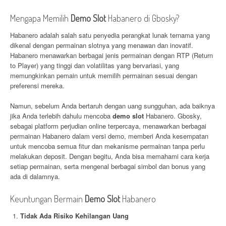
Mengapa Memilih
Demo Slot
Habanero di Gbosky?
Habanero adalah salah satu penyedia perangkat lunak ternama yang
dikenal dengan permainan slotnya yang menawan dan inovatif.
Habanero menawarkan berbagai jenis permainan dengan RTP (Return
to Player) yang tinggi dan volatilitas yang bervariasi, yang
memungkinkan pemain untuk memilih permainan sesuai dengan
preferensi mereka.
Namun, sebelum Anda bertaruh dengan uang sungguhan, ada baiknya
jika Anda terlebih dahulu mencoba
demo slot
Habanero. Gbosky,
sebagai platform perjudian online terpercaya, menawarkan berbagai
permainan Habanero dalam versi demo, memberi Anda kesempatan
untuk mencoba semua fitur dan mekanisme permainan tanpa perlu
melakukan deposit. Dengan begitu, Anda bisa memahami cara kerja
setiap permainan, serta mengenal berbagai simbol dan bonus yang
ada di dalamnya.
Keuntungan Bermain
Demo Slot
Habanero
Tidak Ada Risiko Kehilangan Uang