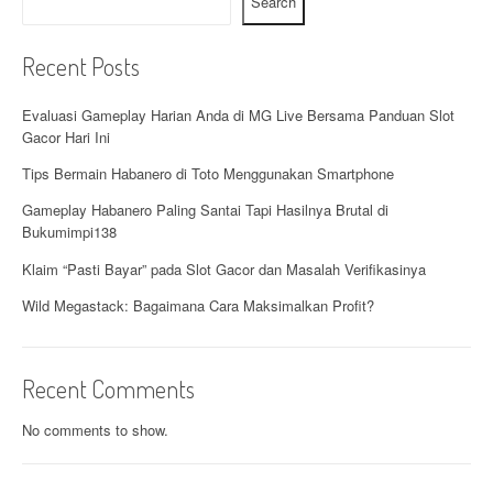
Search
i
g
Recent Posts
a
Evaluasi Gameplay Harian Anda di MG Live Bersama Panduan Slot
Gacor Hari Ini
t
Tips Bermain Habanero di Toto Menggunakan Smartphone
i
Gameplay Habanero Paling Santai Tapi Hasilnya Brutal di
o
Bukumimpi138
n
Klaim “Pasti Bayar” pada Slot Gacor dan Masalah Verifikasinya
Wild Megastack: Bagaimana Cara Maksimalkan Profit?
Recent Comments
No comments to show.