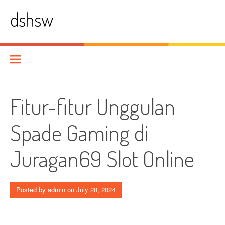
Skip
dshsw
to
content
Fitur-fitur Unggulan
Spade Gaming di
Juragan69 Slot Online
Posted by
admin
on
July 28, 2024