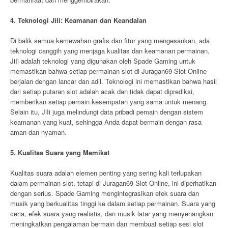
4. Teknologi JiIi: Keamanan dan Keandalan
Di balik semua kemewahan grafis dan fitur yang mengesankan, ada
teknologi canggih yang menjaga kualitas dan keamanan permainan.
JiIi adalah teknologi yang digunakan oleh Spade Gaming untuk
memastikan bahwa setiap permainan slot di Juragan69 Slot Online
berjalan dengan lancar dan adil. Teknologi ini memastikan bahwa hasil
dari setiap putaran slot adalah acak dan tidak dapat diprediksi,
memberikan setiap pemain kesempatan yang sama untuk menang.
Selain itu, JiIi juga melindungi data pribadi pemain dengan sistem
keamanan yang kuat, sehingga Anda dapat bermain dengan rasa
aman dan nyaman.
5. Kualitas Suara yang Memikat
Kualitas suara adalah elemen penting yang sering kali terlupakan
dalam permainan slot, tetapi di Juragan69 Slot Online, ini diperhatikan
dengan serius. Spade Gaming mengintegrasikan efek suara dan
musik yang berkualitas tinggi ke dalam setiap permainan. Suara yang
ceria, efek suara yang realistis, dan musik latar yang menyenangkan
meningkatkan pengalaman bermain dan membuat setiap sesi slot