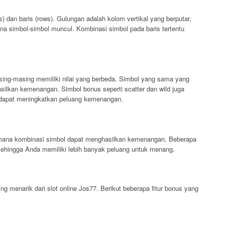
els) dan baris (rows). Gulungan adalah kolom vertikal yang berputar,
ana simbol-simbol muncul. Kombinasi simbol pada baris tertentu
asing-masing memiliki nilai yang berbeda. Simbol yang sama yang
ilkan kemenangan. Simbol bonus seperti scatter dan wild juga
 dapat meningkatkan peluang kemenangan.
i mana kombinasi simbol dapat menghasilkan kemenangan. Beberapa
ehingga Anda memiliki lebih banyak peluang untuk menang.
ng menarik dari slot online Jos77. Berikut beberapa fitur bonus yang