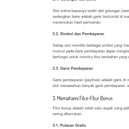
Slot online biasanya terdiri dari gulungan (re
sedangkan baris adalah garis horizontal di m
menentukan hasil permainan.
2.2. Simbol dan Pembayaran
Setiap slot memiliki berbagai simbol yang m
muncul pada baris pembayaran dapat menghas
berfungsi untuk memicu fitur tambahan yang
2.3. Garis Pembayaran
Garis pembayaran (paylines) adalah garis d
slot menawarkan banyak garis pembayaran, s
3. Memahami Fitur-Fitur Bonus
Fitur bonus adalah salah satu aspek yang pali
sering ditemukan:
3.1. Putaran Gratis