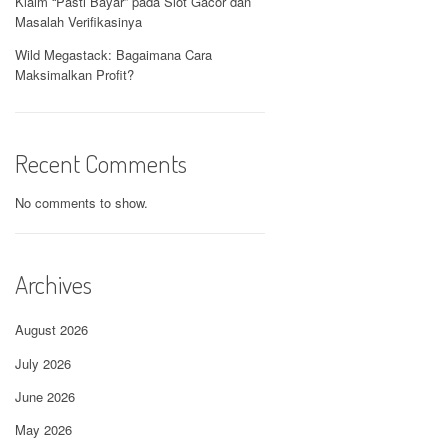
Klaim “Pasti Bayar” pada Slot Gacor dan
Masalah Verifikasinya
Wild Megastack: Bagaimana Cara
Maksimalkan Profit?
Recent Comments
No comments to show.
Archives
August 2026
July 2026
June 2026
May 2026