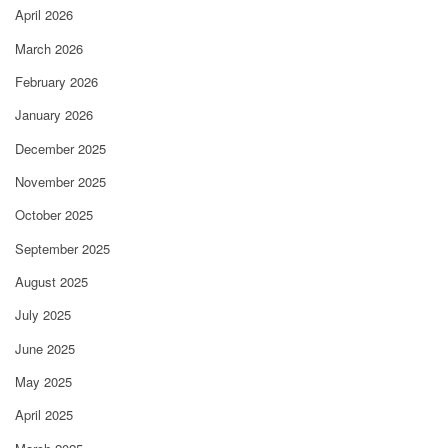
April 2026
March 2026
February 2026
January 2026
December 2025
November 2025
October 2025
September 2025
August 2025
July 2025
June 2025
May 2025
April 2025