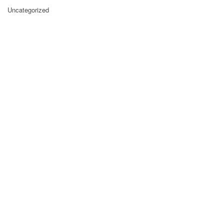
Uncategorized