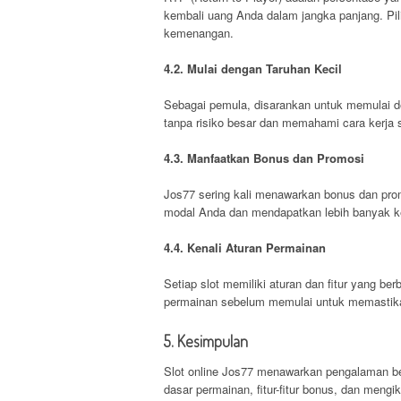
kembali uang Anda dalam jangka panjang. Pil
kemenangan.
4.2. Mulai dengan Taruhan Kecil
Sebagai pemula, disarankan untuk memulai de
tanpa risiko besar dan memahami cara kerja 
4.3. Manfaatkan Bonus dan Promosi
Jos77 sering kali menawarkan bonus dan pro
modal Anda dan mendapatkan lebih banyak k
4.4. Kenali Aturan Permainan
Setiap slot memiliki aturan dan fitur yang 
permainan sebelum memulai untuk memastika
5. Kesimpulan
Slot online Jos77 menawarkan pengalaman b
dasar permainan, fitur-fitur bonus, dan meng