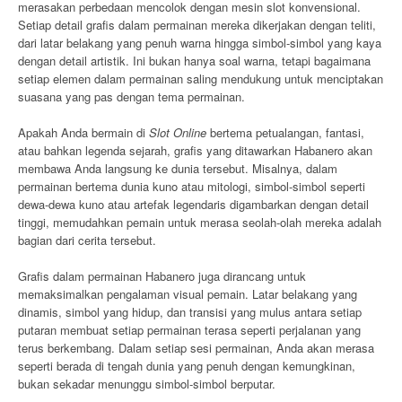
merasakan perbedaan mencolok dengan mesin slot konvensional.
Setiap detail grafis dalam permainan mereka dikerjakan dengan teliti,
dari latar belakang yang penuh warna hingga simbol-simbol yang kaya
dengan detail artistik. Ini bukan hanya soal warna, tetapi bagaimana
setiap elemen dalam permainan saling mendukung untuk menciptakan
suasana yang pas dengan tema permainan.
Apakah Anda bermain di
Slot Online
bertema petualangan, fantasi,
atau bahkan legenda sejarah, grafis yang ditawarkan Habanero akan
membawa Anda langsung ke dunia tersebut. Misalnya, dalam
permainan bertema dunia kuno atau mitologi, simbol-simbol seperti
dewa-dewa kuno atau artefak legendaris digambarkan dengan detail
tinggi, memudahkan pemain untuk merasa seolah-olah mereka adalah
bagian dari cerita tersebut.
Grafis dalam permainan Habanero juga dirancang untuk
memaksimalkan pengalaman visual pemain. Latar belakang yang
dinamis, simbol yang hidup, dan transisi yang mulus antara setiap
putaran membuat setiap permainan terasa seperti perjalanan yang
terus berkembang. Dalam setiap sesi permainan, Anda akan merasa
seperti berada di tengah dunia yang penuh dengan kemungkinan,
bukan sekadar menunggu simbol-simbol berputar.