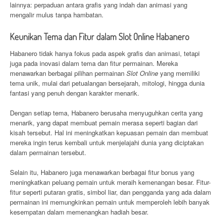
lainnya: perpaduan antara grafis yang indah dan animasi yang
mengalir mulus tanpa hambatan.
Keunikan Tema dan Fitur dalam Slot Online Habanero
Habanero tidak hanya fokus pada aspek grafis dan animasi, tetapi
juga pada inovasi dalam tema dan fitur permainan. Mereka
menawarkan berbagai pilihan permainan
Slot Online
yang memiliki
tema unik, mulai dari petualangan bersejarah, mitologi, hingga dunia
fantasi yang penuh dengan karakter menarik.
Dengan setiap tema, Habanero berusaha menyuguhkan cerita yang
menarik, yang dapat membuat pemain merasa seperti bagian dari
kisah tersebut. Hal ini meningkatkan kepuasan pemain dan membuat
mereka ingin terus kembali untuk menjelajahi dunia yang diciptakan
dalam permainan tersebut.
Selain itu, Habanero juga menawarkan berbagai fitur bonus yang
meningkatkan peluang pemain untuk meraih kemenangan besar. Fitur-
fitur seperti putaran gratis, simbol liar, dan pengganda yang ada dalam
permainan ini memungkinkan pemain untuk memperoleh lebih banyak
kesempatan dalam memenangkan hadiah besar.