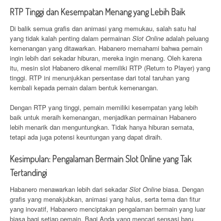
RTP Tinggi dan Kesempatan Menang yang Lebih Baik
Di balik semua grafis dan animasi yang memukau, salah satu hal
yang tidak kalah penting dalam permainan
Slot Online
adalah peluang
kemenangan yang ditawarkan. Habanero memahami bahwa pemain
ingin lebih dari sekadar hiburan, mereka ingin menang. Oleh karena
itu, mesin slot Habanero dikenal memiliki RTP (Return to Player) yang
tinggi. RTP ini menunjukkan persentase dari total taruhan yang
kembali kepada pemain dalam bentuk kemenangan.
Dengan RTP yang tinggi, pemain memiliki kesempatan yang lebih
baik untuk meraih kemenangan, menjadikan permainan Habanero
lebih menarik dan menguntungkan. Tidak hanya hiburan semata,
tetapi ada juga potensi keuntungan yang dapat diraih.
Kesimpulan: Pengalaman Bermain Slot Online yang Tak
Tertandingi
Habanero menawarkan lebih dari sekadar
Slot Online
biasa. Dengan
grafis yang menakjubkan, animasi yang halus, serta tema dan fitur
yang inovatif, Habanero menciptakan pengalaman bermain yang luar
biasa bagi setiap pemain. Bagi Anda yang mencari sensasi baru