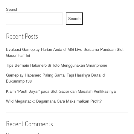
a
Search
v
Search
i
g
Recent Posts
a
Evaluasi Gameplay Harian Anda di MG Live Bersama Panduan Slot
Gacor Hari Ini
t
Tips Bermain Habanero di Toto Menggunakan Smartphone
i
Gameplay Habanero Paling Santai Tapi Hasilnya Brutal di
o
Bukumimpi138
n
Klaim “Pasti Bayar” pada Slot Gacor dan Masalah Verifikasinya
Wild Megastack: Bagaimana Cara Maksimalkan Profit?
Recent Comments