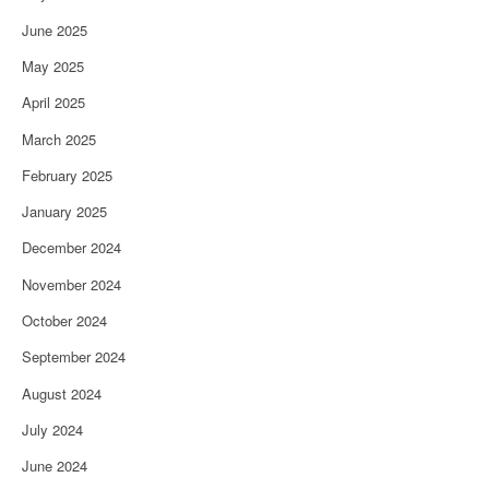
June 2025
May 2025
April 2025
March 2025
February 2025
January 2025
December 2024
November 2024
October 2024
September 2024
August 2024
July 2024
June 2024