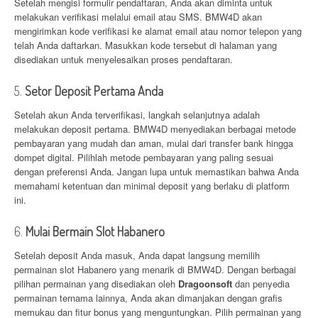
Setelah mengisi formulir pendaftaran, Anda akan diminta untuk
melakukan verifikasi melalui email atau SMS. BMW4D akan
mengirimkan kode verifikasi ke alamat email atau nomor telepon yang
telah Anda daftarkan. Masukkan kode tersebut di halaman yang
disediakan untuk menyelesaikan proses pendaftaran.
5.
Setor Deposit Pertama Anda
Setelah akun Anda terverifikasi, langkah selanjutnya adalah
melakukan deposit pertama. BMW4D menyediakan berbagai metode
pembayaran yang mudah dan aman, mulai dari transfer bank hingga
dompet digital. Pilihlah metode pembayaran yang paling sesuai
dengan preferensi Anda. Jangan lupa untuk memastikan bahwa Anda
memahami ketentuan dan minimal deposit yang berlaku di platform
ini.
6.
Mulai Bermain Slot Habanero
Setelah deposit Anda masuk, Anda dapat langsung memilih
permainan slot Habanero yang menarik di BMW4D. Dengan berbagai
pilihan permainan yang disediakan oleh
Dragoonsoft
dan penyedia
permainan ternama lainnya, Anda akan dimanjakan dengan grafis
memukau dan fitur bonus yang menguntungkan. Pilih permainan yang