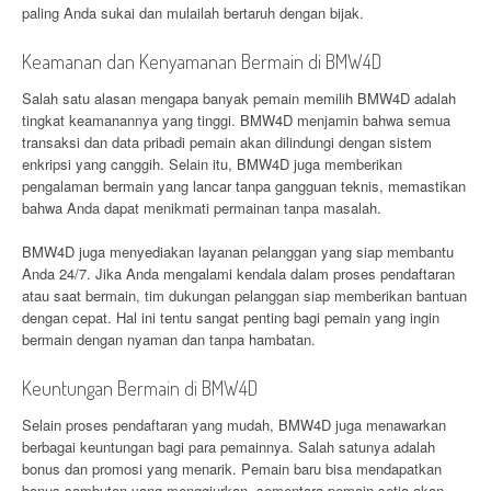
paling Anda sukai dan mulailah bertaruh dengan bijak.
Keamanan dan Kenyamanan Bermain di BMW4D
Salah satu alasan mengapa banyak pemain memilih BMW4D adalah
tingkat keamanannya yang tinggi. BMW4D menjamin bahwa semua
transaksi dan data pribadi pemain akan dilindungi dengan sistem
enkripsi yang canggih. Selain itu, BMW4D juga memberikan
pengalaman bermain yang lancar tanpa gangguan teknis, memastikan
bahwa Anda dapat menikmati permainan tanpa masalah.
BMW4D juga menyediakan layanan pelanggan yang siap membantu
Anda 24/7. Jika Anda mengalami kendala dalam proses pendaftaran
atau saat bermain, tim dukungan pelanggan siap memberikan bantuan
dengan cepat. Hal ini tentu sangat penting bagi pemain yang ingin
bermain dengan nyaman dan tanpa hambatan.
Keuntungan Bermain di BMW4D
Selain proses pendaftaran yang mudah, BMW4D juga menawarkan
berbagai keuntungan bagi para pemainnya. Salah satunya adalah
bonus dan promosi yang menarik. Pemain baru bisa mendapatkan
bonus sambutan yang menggiurkan, sementara pemain setia akan