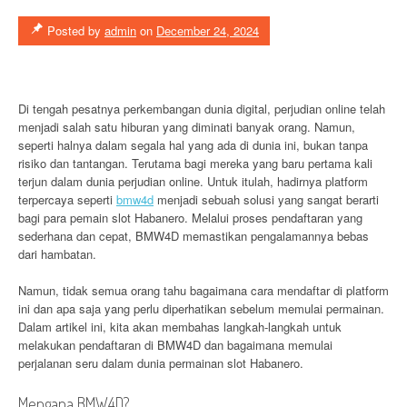
Posted by
admin
on
December 24, 2024
Di tengah pesatnya perkembangan dunia digital, perjudian online telah
menjadi salah satu hiburan yang diminati banyak orang. Namun,
seperti halnya dalam segala hal yang ada di dunia ini, bukan tanpa
risiko dan tantangan. Terutama bagi mereka yang baru pertama kali
terjun dalam dunia perjudian online. Untuk itulah, hadirnya platform
terpercaya seperti
bmw4d
menjadi sebuah solusi yang sangat berarti
bagi para pemain slot Habanero. Melalui proses pendaftaran yang
sederhana dan cepat, BMW4D memastikan pengalamannya bebas
dari hambatan.
Namun, tidak semua orang tahu bagaimana cara mendaftar di platform
ini dan apa saja yang perlu diperhatikan sebelum memulai permainan.
Dalam artikel ini, kita akan membahas langkah-langkah untuk
melakukan pendaftaran di BMW4D dan bagaimana memulai
perjalanan seru dalam dunia permainan slot Habanero.
Mengapa BMW4D?