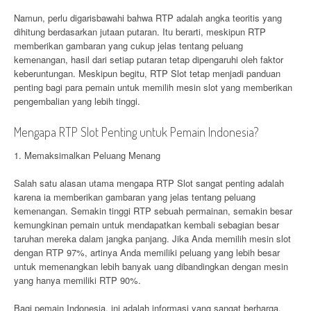
Namun, perlu digarisbawahi bahwa RTP adalah angka teoritis yang
dihitung berdasarkan jutaan putaran. Itu berarti, meskipun RTP
memberikan gambaran yang cukup jelas tentang peluang
kemenangan, hasil dari setiap putaran tetap dipengaruhi oleh faktor
keberuntungan. Meskipun begitu, RTP Slot tetap menjadi panduan
penting bagi para pemain untuk memilih mesin slot yang memberikan
pengembalian yang lebih tinggi.
Mengapa RTP Slot Penting untuk Pemain Indonesia?
1. Memaksimalkan Peluang Menang
Salah satu alasan utama mengapa RTP Slot sangat penting adalah
karena ia memberikan gambaran yang jelas tentang peluang
kemenangan. Semakin tinggi RTP sebuah permainan, semakin besar
kemungkinan pemain untuk mendapatkan kembali sebagian besar
taruhan mereka dalam jangka panjang. Jika Anda memilih mesin slot
dengan RTP 97%, artinya Anda memiliki peluang yang lebih besar
untuk memenangkan lebih banyak uang dibandingkan dengan mesin
yang hanya memiliki RTP 90%.
Bagi pemain Indonesia, ini adalah informasi yang sangat berharga.