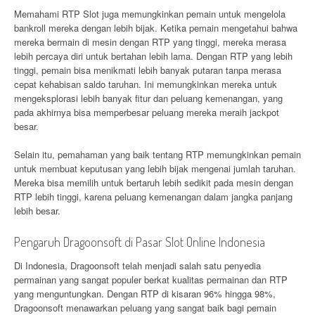
Memahami RTP Slot juga memungkinkan pemain untuk mengelola
bankroll mereka dengan lebih bijak. Ketika pemain mengetahui bahwa
mereka bermain di mesin dengan RTP yang tinggi, mereka merasa
lebih percaya diri untuk bertahan lebih lama. Dengan RTP yang lebih
tinggi, pemain bisa menikmati lebih banyak putaran tanpa merasa
cepat kehabisan saldo taruhan. Ini memungkinkan mereka untuk
mengeksplorasi lebih banyak fitur dan peluang kemenangan, yang
pada akhirnya bisa memperbesar peluang mereka meraih jackpot
besar.
Selain itu, pemahaman yang baik tentang RTP memungkinkan pemain
untuk membuat keputusan yang lebih bijak mengenai jumlah taruhan.
Mereka bisa memilih untuk bertaruh lebih sedikit pada mesin dengan
RTP lebih tinggi, karena peluang kemenangan dalam jangka panjang
lebih besar.
Pengaruh Dragoonsoft di Pasar Slot Online Indonesia
Di Indonesia, Dragoonsoft telah menjadi salah satu penyedia
permainan yang sangat populer berkat kualitas permainan dan RTP
yang menguntungkan. Dengan RTP di kisaran 96% hingga 98%,
Dragoonsoft menawarkan peluang yang sangat baik bagi pemain