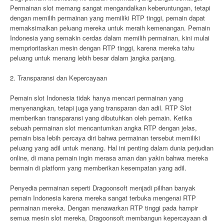
Permainan slot memang sangat mengandalkan keberuntungan, tetapi
dengan memilih permainan yang memiliki RTP tinggi, pemain dapat
memaksimalkan peluang mereka untuk meraih kemenangan. Pemain
Indonesia yang semakin cerdas dalam memilih permainan, kini mulai
memprioritaskan mesin dengan RTP tinggi, karena mereka tahu
peluang untuk menang lebih besar dalam jangka panjang.
2. Transparansi dan Kepercayaan
Pemain slot Indonesia tidak hanya mencari permainan yang
menyenangkan, tetapi juga yang transparan dan adil. RTP Slot
memberikan transparansi yang dibutuhkan oleh pemain. Ketika
sebuah permainan slot mencantumkan angka RTP dengan jelas,
pemain bisa lebih percaya diri bahwa permainan tersebut memiliki
peluang yang adil untuk menang. Hal ini penting dalam dunia perjudian
online, di mana pemain ingin merasa aman dan yakin bahwa mereka
bermain di platform yang memberikan kesempatan yang adil.
Penyedia permainan seperti Dragoonsoft menjadi pilihan banyak
pemain Indonesia karena mereka sangat terbuka mengenai RTP
permainan mereka. Dengan menawarkan RTP tinggi pada hampir
semua mesin slot mereka, Dragoonsoft membangun kepercayaan di