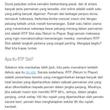
Dunia perjudian online semakin berkembang pesat, dan di antara
banyak jenis permainan yang tersedia, slot online adalah salah satu
yang paling banyak digemari. Pemain dari berbagai penjuru dunia,
termasuk Indonesia, berlomba-lomba mencari mesin slot dengan
peluang terbaik untuk meraih kemenangan. Salah satu faktor utama
yang menentukan seberapa besar peluang menang dalam permainan
slot adalah RTP Slot atau Return to Player. Bagi pemain Indonesia
yang ingin memaksimalkan kemenangan mereka, memahami RTP
Slot adalah langkah pertama yang sangat penting. Mengapa begitu?
Mari kita kupas tuntas.
Apa Itu RTP Slot?
Sebelum kita membahas lebih jauh, kita perlu memahami terlebih
dahulu apa itu
rtp slot
. Secara sederhana, RTP (Return to Player)
adalah persentase teoretis yang menggambarkan berapa banyak dari
total taruhan yang dipertaruhkan dalam sebuah permainan slot yang
akan dikembalikan kepada pemain dalam jangka panjang. Misalnya,
jika sebuah mesin slot memiliki RTP 95%, artinya, dalam jangka
panjang, untuk setiap 100 ribu rupiah yang dipertaruhkan oleh pemain,
secara teori, pemain bisa mengharapkan sekitar 95 ribu rupiah
kembali.