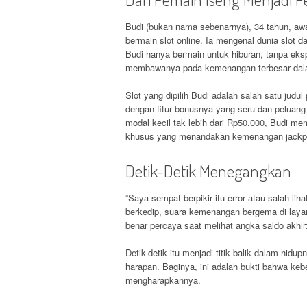
Budi (bukan nama sebenarnya), 34 tahun, awa
bermain slot online. Ia mengenal dunia slot 
Budi hanya bermain untuk hiburan, tanpa eksp
membawanya pada kemenangan terbesar dal
Slot yang dipilih Budi adalah salah satu jud
dengan fitur bonusnya yang seru dan peluan
modal kecil tak lebih dari Rp50.000, Budi mem
khusus yang menandakan kemenangan jackp
Detik-Detik Menegangkan
“Saya sempat berpikir itu error atau salah li
berkedip, suara kemenangan bergema di layar,
benar percaya saat melihat angka saldo akhir:
Detik-detik itu menjadi titik balik dalam hid
harapan. Baginya, ini adalah bukti bahwa keb
mengharapkannya.