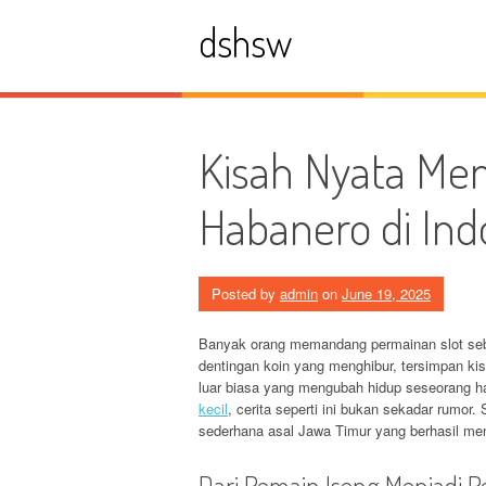
Skip
dshsw
to
content
Kisah Nyata Men
Habanero di Ind
Posted by
admin
on
June 19, 2025
Banyak orang memandang permainan slot seba
dentingan koin yang menghibur, tersimpan k
luar biasa yang mengubah hidup seseorang h
kecil
, cerita seperti ini bukan sekadar rumor.
sederhana asal Jawa Timur yang berhasil me
Dari Pemain Iseng Menjadi