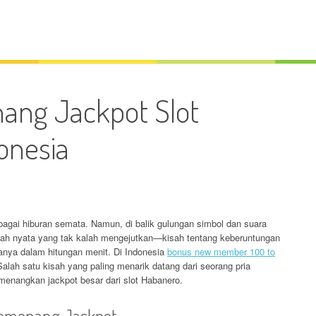
ang Jackpot Slot
onesia
gai hiburan semata. Namun, di balik gulungan simbol dan suara
isah nyata yang tak kalah mengejutkan—kisah tentang keberuntungan
anya dalam hitungan menit. Di Indonesia
bonus new member 100 to
 Salah satu kisah yang paling menarik datang dari seorang pria
menangkan jackpot besar dari slot Habanero.
 Pemenang Jackpot