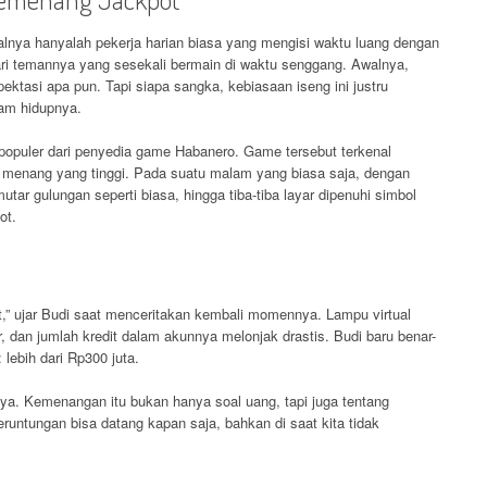
lnya hanyalah pekerja harian biasa yang mengisi waktu luang dengan
dari temannya yang sesekali bermain di waktu senggang. Awalnya,
ektasi apa pun. Tapi siapa sangka, kebiasaan iseng ini justru
am hidupnya.
ul populer dari penyedia game Habanero. Game tersebut terkenal
g menang yang tinggi. Pada suatu malam yang biasa saja, dengan
utar gulungan seperti biasa, hingga tiba-tiba layar dipenuhi simbol
ot.
hat,” ujar Budi saat menceritakan kembali momennya. Lampu virtual
 dan jumlah kredit dalam akunnya melonjak drastis. Budi baru benar-
 lebih dari Rp300 juta.
upnya. Kemenangan itu bukan hanya soal uang, tapi juga tentang
eruntungan bisa datang kapan saja, bahkan di saat kita tidak