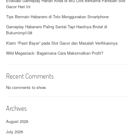
Evaluasi Gameplay Harian Anda di MG Live Bersama Panduan Slot
a
Gacor Hari Ini
t
Tips Bermain Habanero di Toto Menggunakan Smartphone
i
Gameplay Habanero Paling Santai Tapi Hasilnya Brutal di
Bukumimpi138
o
Klaim “Pasti Bayar” pada Slot Gacor dan Masalah Verifikasinya
n
Wild Megastack: Bagaimana Cara Maksimalkan Profit?
Recent Comments
No comments to show.
Archives
August 2026
July 2026