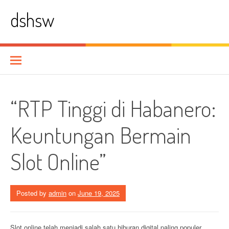
Skip
dshsw
to
content
“RTP Tinggi di Habanero:
Keuntungan Bermain
Slot Online”
Posted by
admin
on
June 19, 2025
Slot online telah menjadi salah satu hiburan digital paling populer