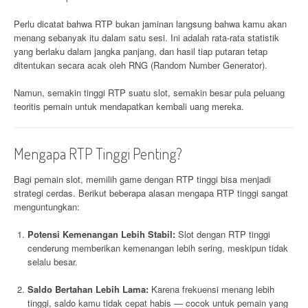
Perlu dicatat bahwa RTP bukan jaminan langsung bahwa kamu akan
menang sebanyak itu dalam satu sesi. Ini adalah rata-rata statistik
yang berlaku dalam jangka panjang, dan hasil tiap putaran tetap
ditentukan secara acak oleh RNG (Random Number Generator).
Namun, semakin tinggi RTP suatu slot, semakin besar pula peluang
teoritis pemain untuk mendapatkan kembali uang mereka.
Mengapa RTP Tinggi Penting?
Bagi pemain slot, memilih game dengan RTP tinggi bisa menjadi
strategi cerdas. Berikut beberapa alasan mengapa RTP tinggi sangat
menguntungkan:
Potensi Kemenangan Lebih Stabil:
Slot dengan RTP tinggi
cenderung memberikan kemenangan lebih sering, meskipun tidak
selalu besar.
Saldo Bertahan Lebih Lama:
Karena frekuensi menang lebih
tinggi, saldo kamu tidak cepat habis — cocok untuk pemain yang