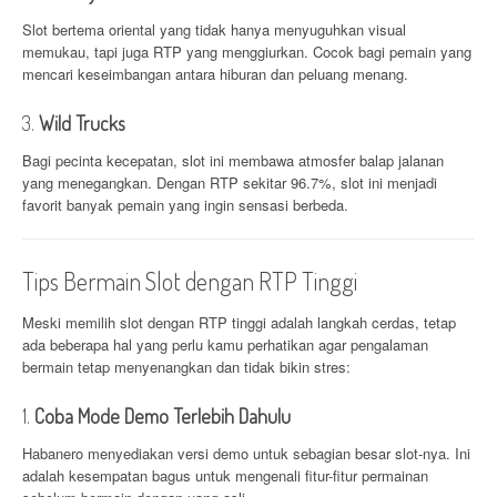
Slot bertema oriental yang tidak hanya menyuguhkan visual
memukau, tapi juga RTP yang menggiurkan. Cocok bagi pemain yang
mencari keseimbangan antara hiburan dan peluang menang.
3.
Wild Trucks
Bagi pecinta kecepatan, slot ini membawa atmosfer balap jalanan
yang menegangkan. Dengan RTP sekitar 96.7%, slot ini menjadi
favorit banyak pemain yang ingin sensasi berbeda.
Tips Bermain Slot dengan RTP Tinggi
Meski memilih slot dengan RTP tinggi adalah langkah cerdas, tetap
ada beberapa hal yang perlu kamu perhatikan agar pengalaman
bermain tetap menyenangkan dan tidak bikin stres:
1.
Coba Mode Demo Terlebih Dahulu
Habanero menyediakan versi demo untuk sebagian besar slot-nya. Ini
adalah kesempatan bagus untuk mengenali fitur-fitur permainan