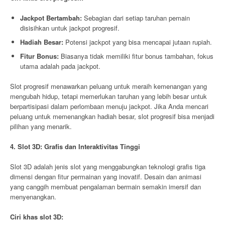
Jackpot Bertambah:
Sebagian dari setiap taruhan pemain
disisihkan untuk jackpot progresif.
Hadiah Besar:
Potensi jackpot yang bisa mencapai jutaan rupiah.
Fitur Bonus:
Biasanya tidak memiliki fitur bonus tambahan, fokus
utama adalah pada jackpot.
Slot progresif menawarkan peluang untuk meraih kemenangan yang
mengubah hidup, tetapi memerlukan taruhan yang lebih besar untuk
berpartisipasi dalam perlombaan menuju jackpot. Jika Anda mencari
peluang untuk memenangkan hadiah besar, slot progresif bisa menjadi
pilihan yang menarik.
4. Slot 3D: Grafis dan Interaktivitas Tinggi
Slot 3D adalah jenis slot yang menggabungkan teknologi grafis tiga
dimensi dengan fitur permainan yang inovatif. Desain dan animasi
yang canggih membuat pengalaman bermain semakin imersif dan
menyenangkan.
Ciri khas slot 3D: