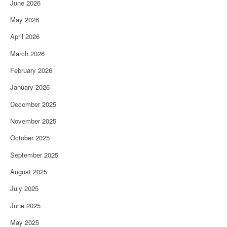
June 2026
May 2026
April 2026
March 2026
February 2026
January 2026
December 2025
November 2025
October 2025
September 2025
August 2025
July 2025
June 2025
May 2025