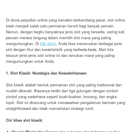
Di dunia perjudian online yang semakin berkembang pesat, slot online
telah menjadi salah satu permainan favorit bagi banyak pemain.
Namun, dengan begitu banyaknya jenis slot yang tersedia, sering kali
pemain merasa bingung dalam memilih slot mana yang paling
menguntungkan. Di
klik disini
, Anda bisa menemukan berbagai jenis
slot dengan fitur dan karakteristik yang berbeda-beda. Mari kita
telusuri jenis-jenis slot online ini dan temukan mana yang paling
menguntungkan untuk Anda.
1. Slot Klasik: Nostalgia dan Kesederhanaan
Slot klasik adalah bentuk permainan slot yang paling tradisional dan
mudah dikenali. Biasanya terdiri dari tiga gulungan dengan simbol-
simbol yang sederhana seperti buah-buahan, lonceng, dan angka
tujuh. Slot ini dirancang untuk menawarkan pengalaman bermain yang
straightforward dan tidak memerlukan strategi rumit.
Ciri khas slot klasik:
Desain Minimalis:
Dengan tiga gulungan dan beberapa payline,