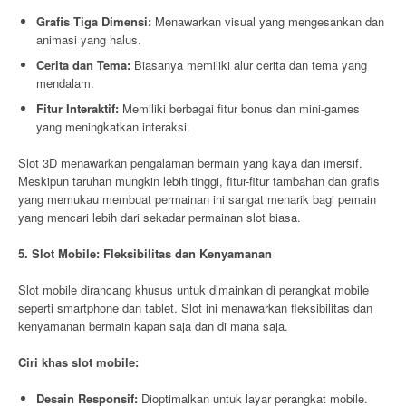
Grafis Tiga Dimensi:
Menawarkan visual yang mengesankan dan
animasi yang halus.
Cerita dan Tema:
Biasanya memiliki alur cerita dan tema yang
mendalam.
Fitur Interaktif:
Memiliki berbagai fitur bonus dan mini-games
yang meningkatkan interaksi.
Slot 3D menawarkan pengalaman bermain yang kaya dan imersif.
Meskipun taruhan mungkin lebih tinggi, fitur-fitur tambahan dan grafis
yang memukau membuat permainan ini sangat menarik bagi pemain
yang mencari lebih dari sekadar permainan slot biasa.
5. Slot Mobile: Fleksibilitas dan Kenyamanan
Slot mobile dirancang khusus untuk dimainkan di perangkat mobile
seperti smartphone dan tablet. Slot ini menawarkan fleksibilitas dan
kenyamanan bermain kapan saja dan di mana saja.
Ciri khas slot mobile:
Desain Responsif:
Dioptimalkan untuk layar perangkat mobile.