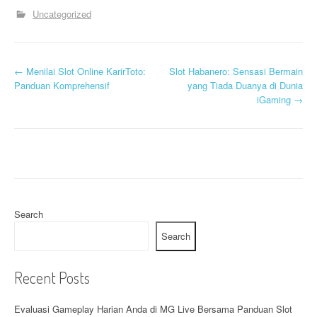
Uncategorized
P
←
Menilai Slot Online KarirToto:
Slot Habanero: Sensasi Bermain
Panduan Komprehensif
yang Tiada Duanya di Dunia
o
iGaming
→
s
t
n
a
Search
v
Search
i
g
Recent Posts
a
Evaluasi Gameplay Harian Anda di MG Live Bersama Panduan Slot