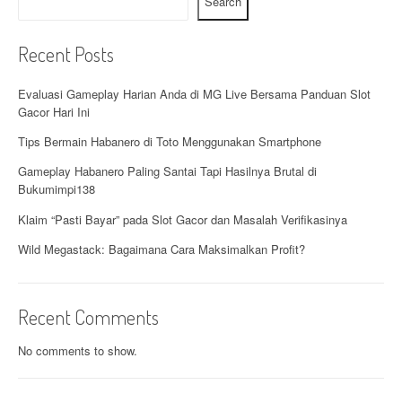
Search
i
g
Recent Posts
a
Evaluasi Gameplay Harian Anda di MG Live Bersama Panduan Slot
Gacor Hari Ini
t
Tips Bermain Habanero di Toto Menggunakan Smartphone
i
Gameplay Habanero Paling Santai Tapi Hasilnya Brutal di
o
Bukumimpi138
n
Klaim “Pasti Bayar” pada Slot Gacor dan Masalah Verifikasinya
Wild Megastack: Bagaimana Cara Maksimalkan Profit?
Recent Comments
No comments to show.