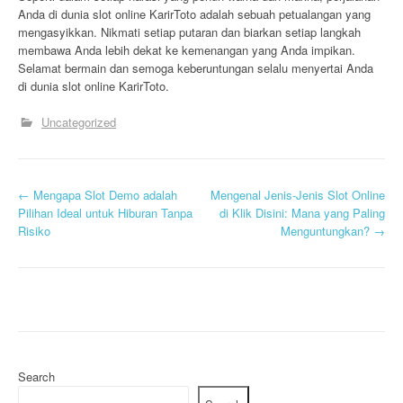
Anda di dunia slot online KarirToto adalah sebuah petualangan yang
mengasyikkan. Nikmati setiap putaran dan biarkan setiap langkah
membawa Anda lebih dekat ke kemenangan yang Anda impikan.
Selamat bermain dan semoga keberuntungan selalu menyertai Anda
di dunia slot online KarirToto.
Uncategorized
P
←
Mengapa Slot Demo adalah
Mengenal Jenis-Jenis Slot Online
Pilihan Ideal untuk Hiburan Tanpa
di Klik Disini: Mana yang Paling
o
Risiko
Menguntungkan?
→
s
t
n
a
Search
v