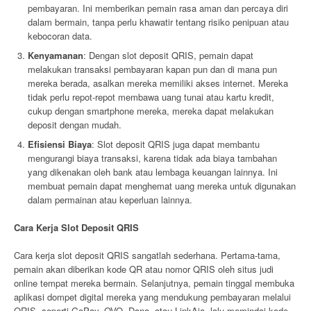
pembayaran. Ini memberikan pemain rasa aman dan percaya diri
dalam bermain, tanpa perlu khawatir tentang risiko penipuan atau
kebocoran data.
Kenyamanan
: Dengan slot deposit QRIS, pemain dapat
melakukan transaksi pembayaran kapan pun dan di mana pun
mereka berada, asalkan mereka memiliki akses internet. Mereka
tidak perlu repot-repot membawa uang tunai atau kartu kredit,
cukup dengan smartphone mereka, mereka dapat melakukan
deposit dengan mudah.
Efisiensi Biaya
: Slot deposit QRIS juga dapat membantu
mengurangi biaya transaksi, karena tidak ada biaya tambahan
yang dikenakan oleh bank atau lembaga keuangan lainnya. Ini
membuat pemain dapat menghemat uang mereka untuk digunakan
dalam permainan atau keperluan lainnya.
Cara Kerja Slot Deposit QRIS
Cara kerja slot deposit QRIS sangatlah sederhana. Pertama-tama,
pemain akan diberikan kode QR atau nomor QRIS oleh situs judi
online tempat mereka bermain. Selanjutnya, pemain tinggal membuka
aplikasi dompet digital mereka yang mendukung pembayaran melalui
QRIS, seperti GoPay, OVO, Dana, atau LinkAja, lalu memindai kode