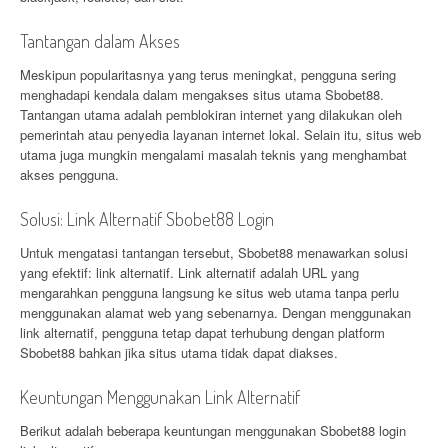
Tantangan dalam Akses
Meskipun popularitasnya yang terus meningkat, pengguna sering
menghadapi kendala dalam mengakses situs utama Sbobet88.
Tantangan utama adalah pemblokiran internet yang dilakukan oleh
pemerintah atau penyedia layanan internet lokal. Selain itu, situs web
utama juga mungkin mengalami masalah teknis yang menghambat
akses pengguna.
Solusi: Link Alternatif Sbobet88 Login
Untuk mengatasi tantangan tersebut, Sbobet88 menawarkan solusi
yang efektif: link alternatif. Link alternatif adalah URL yang
mengarahkan pengguna langsung ke situs web utama tanpa perlu
menggunakan alamat web yang sebenarnya. Dengan menggunakan
link alternatif, pengguna tetap dapat terhubung dengan platform
Sbobet88 bahkan jika situs utama tidak dapat diakses.
Keuntungan Menggunakan Link Alternatif
Berikut adalah beberapa keuntungan menggunakan Sbobet88 login