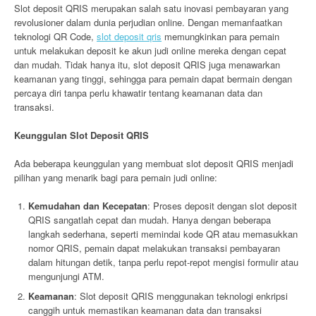
Slot deposit QRIS merupakan salah satu inovasi pembayaran yang
revolusioner dalam dunia perjudian online. Dengan memanfaatkan
teknologi QR Code,
slot deposit qris
memungkinkan para pemain
untuk melakukan deposit ke akun judi online mereka dengan cepat
dan mudah. Tidak hanya itu, slot deposit QRIS juga menawarkan
keamanan yang tinggi, sehingga para pemain dapat bermain dengan
percaya diri tanpa perlu khawatir tentang keamanan data dan
transaksi.
Keunggulan Slot Deposit QRIS
Ada beberapa keunggulan yang membuat slot deposit QRIS menjadi
pilihan yang menarik bagi para pemain judi online:
Kemudahan dan Kecepatan
: Proses deposit dengan slot deposit
QRIS sangatlah cepat dan mudah. Hanya dengan beberapa
langkah sederhana, seperti memindai kode QR atau memasukkan
nomor QRIS, pemain dapat melakukan transaksi pembayaran
dalam hitungan detik, tanpa perlu repot-repot mengisi formulir atau
mengunjungi ATM.
Keamanan
: Slot deposit QRIS menggunakan teknologi enkripsi
canggih untuk memastikan keamanan data dan transaksi