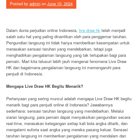
Posted by
admin
on
June 10, 2024
Dalam dunia perjudian online Indonesia,
live draw hk
telah menjadi
salah satu hal yang paling dinantikan oleh para penggemar taruhan.
Pengundian langsung ini tidak hanya memberikan kesempatan untuk
merasakan sensasi taruhan yang mendebarkan, tetapi juga
menghadirkan pengalaman langsung yang tak terlupakan bagi para
pemain. Mari kita telusuri lebih jauh mengenai fenomena Live Draw
HK dan bagaimana pengalaman langsung ini memengaruhi para
penjudi di Indonesia.
Mengapa Live Draw HK Begitu Menarik?
Pertanyaan yang sering muncul adalah mengapa Live Draw HK begitu
menarik bagi para penjudi online di Indonesia? Jawabannya
sederhana: sensasi taruhan langsung yang mendebarkan. Melalui
siaran langsung, para pemain dapat menyaksikan pengundian secara
real-time, merasakan ketegangan setiap kali bola angka ditarik, dan
mengalami euforia saat angka yang mereka pasang keluar. Sensasi
taruhan langsung ini memberikan pengalaman yang mendalam dan