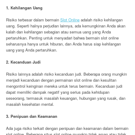
1. Kehilangan Uang
Risiko terbesar dalam bermain
Slot Online
adalah risiko kehilangan
uang. Seperti halnya perjudian lainnya, ada kemungkinan Anda akan
kalah dan kehilangan sebagian atau semua uang yang Anda
pertaruhkan. Penting untuk menyadari bahwa bermain slot online
seharusnya hanya untuk hiburan, dan Anda harus siap kehilangan
uang yang Anda pertaruhkan.
2. Kecanduan Judi
Risiko lainnya adalah risiko kecanduan judi. Beberapa orang mungkin
menjadi kecanduan dengan permainan slot online dan kesulitan
mengontrol keinginan mereka untuk terus bermain. Kecanduan judi
dapat memiliki dampak negatif yang serius pada kehidupan
seseorang, termasuk masalah keuangan, hubungan yang rusak, dan
masalah kesehatan mental.
3. Penipuan dan Keamanan
Ada juga risiko terkait dengan penipuan dan keamanan dalam bermain
slot online. Beberapa situs slot online mungkin tidak aman atau tidak