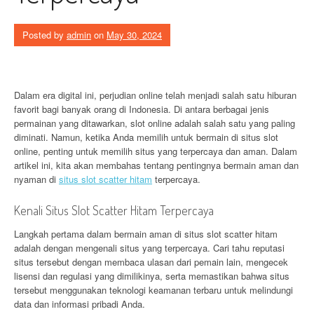
Posted by
admin
on
May 30, 2024
Dalam era digital ini, perjudian online telah menjadi salah satu hiburan
favorit bagi banyak orang di Indonesia. Di antara berbagai jenis
permainan yang ditawarkan, slot online adalah salah satu yang paling
diminati. Namun, ketika Anda memilih untuk bermain di situs slot
online, penting untuk memilih situs yang terpercaya dan aman. Dalam
artikel ini, kita akan membahas tentang pentingnya bermain aman dan
nyaman di
situs slot scatter hitam
terpercaya.
Kenali Situs Slot Scatter Hitam Terpercaya
Langkah pertama dalam bermain aman di situs slot scatter hitam
adalah dengan mengenali situs yang terpercaya. Cari tahu reputasi
situs tersebut dengan membaca ulasan dari pemain lain, mengecek
lisensi dan regulasi yang dimilikinya, serta memastikan bahwa situs
tersebut menggunakan teknologi keamanan terbaru untuk melindungi
data dan informasi pribadi Anda.