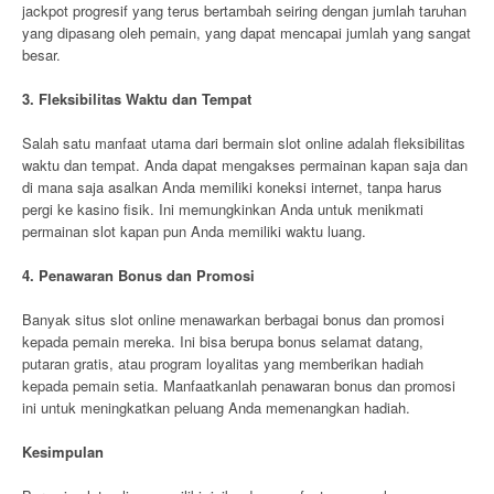
jackpot progresif yang terus bertambah seiring dengan jumlah taruhan
yang dipasang oleh pemain, yang dapat mencapai jumlah yang sangat
besar.
3. Fleksibilitas Waktu dan Tempat
Salah satu manfaat utama dari bermain slot online adalah fleksibilitas
waktu dan tempat. Anda dapat mengakses permainan kapan saja dan
di mana saja asalkan Anda memiliki koneksi internet, tanpa harus
pergi ke kasino fisik. Ini memungkinkan Anda untuk menikmati
permainan slot kapan pun Anda memiliki waktu luang.
4. Penawaran Bonus dan Promosi
Banyak situs slot online menawarkan berbagai bonus dan promosi
kepada pemain mereka. Ini bisa berupa bonus selamat datang,
putaran gratis, atau program loyalitas yang memberikan hadiah
kepada pemain setia. Manfaatkanlah penawaran bonus dan promosi
ini untuk meningkatkan peluang Anda memenangkan hadiah.
Kesimpulan