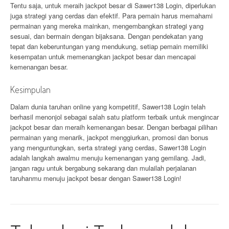
Tentu saja, untuk meraih jackpot besar di Sawer138 Login, diperlukan
juga strategi yang cerdas dan efektif. Para pemain harus memahami
permainan yang mereka mainkan, mengembangkan strategi yang
sesuai, dan bermain dengan bijaksana. Dengan pendekatan yang
tepat dan keberuntungan yang mendukung, setiap pemain memiliki
kesempatan untuk memenangkan jackpot besar dan mencapai
kemenangan besar.
Kesimpulan
Dalam dunia taruhan online yang kompetitif, Sawer138 Login telah
berhasil menonjol sebagai salah satu platform terbaik untuk mengincar
jackpot besar dan meraih kemenangan besar. Dengan berbagai pilihan
permainan yang menarik, jackpot menggiurkan, promosi dan bonus
yang menguntungkan, serta strategi yang cerdas, Sawer138 Login
adalah langkah awalmu menuju kemenangan yang gemilang. Jadi,
jangan ragu untuk bergabung sekarang dan mulailah perjalanan
taruhanmu menuju jackpot besar dengan Sawer138 Login!