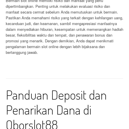
Bermain slot online memiliki risiko dan manfaat yang perlu
dipertimbangkan. Penting untuk melakukan evaluasi risiko dan
manfaat secara cermat sebelum Anda memutuskan untuk bermain.
Pastikan Anda memahami risiko yang terkait dengan kehilangan uang,
kecanduan judi, dan keamanan, sambil mengapresiasi manfaatnya
dalam menyediakan hiburan, kesempatan untuk memenangkan hadiah
besar, fleksibilitas waktu dan tempat, dan penawaran bonus dan
promosi yang menarik. Dengan demikian, Anda dapat menikmati
pengalaman bermain slot online dengan lebih bijaksana dan
bertanggung jawab.
Panduan Deposit dan
Penarikan Dana di
Oborslot88